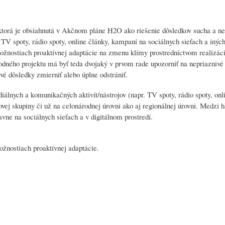
dy, ktorá je obsiahnutá v Akčnom pláne H2O ako riešenie dôsledkov suc
 TV spoty, rádio spoty, online články, kampaní na sociálnych sieťach a inýc
ožnostiach proaktívnej adaptácie na zmenu klímy prostredníctvom realizác
o projektu má byť teda dvojaký v prvom rade upozorniť na nepriaznivé dô
ivé dôsledky zmierniť alebo úplne odstrániť.
álnych a komunikačných aktivít/nástrojov (napr. TV spoty, rádio spoty, onl
ovej skupiny či už na celonárodnej úrovni ako aj regionálnej úrovni. Medz
ne na sociálnych sieťach a v digitálnom prostredí.
žnostiach proaktívnej adaptácie.