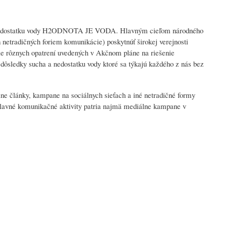
ha a nedostatku vody H2ODNOTA JE VODA. Hlavným cieľom národného
h netradičných foriem komunikácie) poskytnúť širokej verejnosti
ie rôznych opatrení uvedených v Akčnom pláne na riešenie
sledky sucha a nedostatku vody ktoré sa týkajú každého z nás bez
ine články, kampane na sociálnych sieťach a iné netradičné formy
i hlavné komunikačné aktivity patria najmä mediálne kampane v