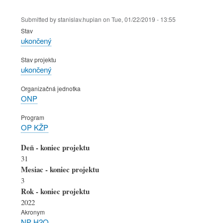
Submitted by
stanislav.hupian
on
Tue, 01/22/2019 - 13:55
Stav
ukončený
Stav projektu
ukončený
Organizačná jednotka
ONP
Program
OP KŽP
Deň - koniec projektu
31
Mesiac - koniec projektu
3
Rok - koniec projektu
2022
Akronym
NP H2O