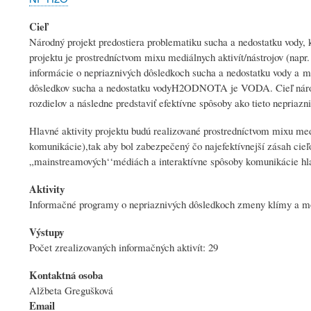
Cieľ
Národný projekt predostiera problematiku sucha a nedostatku vo
projektu je prostredníctvom mixu mediálnych aktivít/nástrojov (napr.
informácie o nepriaznivých dôsledkoch sucha a nedostatku vody a m
dôsledkov sucha a nedostatku vodyH2ODNOTA je VODA. Cieľ národnéh
rozdielov a následne predstaviť efektívne spôsoby ako tieto nepriazn
Hlavné aktivity projektu budú realizované prostredníctvom mixu medi
komunikácie),tak aby bol zabezpečený čo najefektívnejší zásah cieľ
„mainstreamových‘‘médiách a interaktívne spôsoby komunikácie hlav
Aktivity
Informačné programy o nepriaznivých dôsledkoch zmeny klímy a mo
Výstupy
Počet zrealizovaných informačných aktivít: 29
Kontaktná osoba
Alžbeta Gregušková
Email