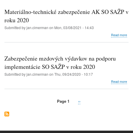
prie
SO
Materiálno-technické zabezpečenie AK SO SAŽP v
SA
v
roku 2020
rám
Submitted by
jan.cimerman
on
Mon, 03/08/2021 - 14:43
OP
KŽ
abo
Read more
v
Mate
rok
tech
202
zab
AK
Zabezpečenie mzdových výdavkov na podporu
SO
SA
implementácie SO SAŽP v roku 2020
v
Submitted by
jan.cimerman
on
Thu, 09/24/2020 - 10:17
rok
202
abo
Read more
Zab
mzd
výd
Page 1
Next
››
na
Pagination
page
pod
imp
SO
SA
v
rok