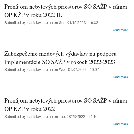
inve
regu
Prenájom nebytových priestorov SO SAŽP v rámci
rizík
náv
spo
OP KŽP v roku 2022 II.
bud
s
zele
Submitted by
stanislav.hupian
on
Sun, 01/15/2023 - 16:32
nepr
infr
dôs
2
abo
Read more
zme
(M
Pre
klím
2)
neb
prie
SO
Zabezpečenie mzdových výdavkov na podporu
SA
v
implementácie SO SAŽP v rokoch 2022-2023
rám
Submitted by
stanislav.hupian
on
Wed, 01/04/2023 - 10:07
OP
KŽ
abo
Read more
v
Zab
rok
mzd
202
výd
II.
na
Prenájom nebytových priestorov SO SAŽP v rámci
pod
imp
OP KŽP v roku 2022
SO
Submitted by
stanislav.hupian
on
Tue, 08/23/2022 - 14:10
SA
v
abo
Read more
rok
Pre
202
neb