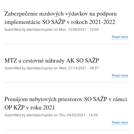
202
prie
SO
Zabezpečenie mzdových výdavkov na podporu
SA
v
implementácie SO SAŽP v rokoch 2021-2022
rám
Submitted by
stanislav.hupian
on
Mon, 12/06/2021 - 10:04
OP
KŽ
abo
Read more
v
Zab
rok
mzd
202
výd
na
MTZ a cestovné náhrady AK SO SAŽP
pod
imp
Submitted by
stanislav.hupian
on
Wed, 07/14/2021 - 08:57
SO
abo
Read more
SA
MT
v
a
rok
ces
202
náh
Prenájom nebytových priestorov SO SAŽP v rámci
202
AK
SO
OP KŽP v roku 2021
SA
Submitted by
stanislav.hupian
on
Thu, 04/22/2021 - 14:29
abo
Read more
Pre
neb