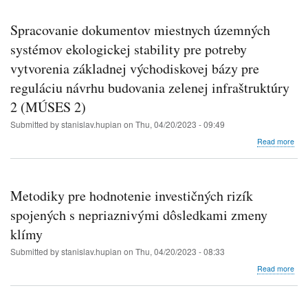
Skip
to
Spracovanie dokumentov miestnych územných
main
systémov ekologickej stability pre potreby
content
vytvorenia základnej východiskovej bázy pre
reguláciu návrhu budovania zelenej infraštruktúry
2 (MÚSES 2)
Submitted by
stanislav.hupian
on
Thu, 04/20/2023 - 09:49
abo
Read more
Spr
dok
mie
úze
Metodiky pre hodnotenie investičných rizík
sys
ekol
spojených s nepriaznivými dôsledkami zmeny
stabi
klímy
pre
pot
Submitted by
stanislav.hupian
on
Thu, 04/20/2023 - 08:33
vytv
abo
Read more
zákl
Met
vých
pre
báz
hod
pre