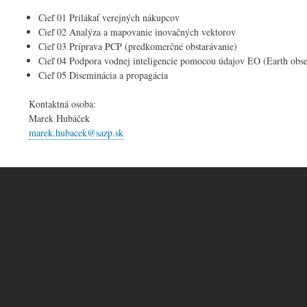
Cieľ 01 Prilákať ver
Cieľ 02 Analýza a mapovanie
Cieľ 03 Príprava PCP (predk
Cieľ 04 Podpora vodnej inteligencie pomocou úda
Cieľ 05 Diseminácia a propagácia
Kontaktná osoba:
Marek Hubáček
marek.hubacek@sazp.sk