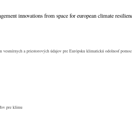
Skip
to
agement innovations from space for european climate resilien
main
content
m vesmírnych a priestorových údajov pre Európsku klimatickú odolnosť pomoco
ent a koordinácia
ácia dopadu
ava PCP
ntácia PCP
teľov pre klímu