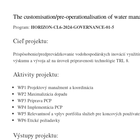
The customisation/pre-operationalisation of water man
HORIZON-CL6-2024-GOVERNANCE-01-5
Program:
Cieľ projektu:
Prispôsobenie/predprevádzkovanie vodohospodárskych inovácií využití
výskumu a vývoja až na úroveň pripravenosti technológie TRL 8.
Aktivity projektu:
WP1 Projektový manažm
WP2 Maximaliz
WP3 Prípr
WP4 Impleme
WP5 Relevantnosť a vplyv portfólia služieb pre koncových používa
WP6 Etické požiadavky
Výstupy projektu: