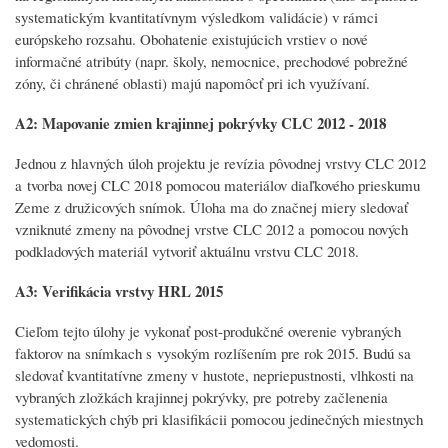
systematickým kvantitatívnym výsledkom validácie) v rámci
európskeho rozsahu. Obohatenie existujúcich vrstiev o nové
informačné atribúty (napr. školy, nemocnice, prechodové pobrežné
zóny, či chránené oblasti) majú napomôcť pri ich využívaní.
A2: Mapovanie zmien krajinnej pokrývky CLC 2012 - 2018
Jednou z hlavných úloh projektu je revízia pôvodnej vrstvy CLC 2012
a tvorba novej CLC 2018 pomocou materiálov diaľkového prieskumu
Zeme z družicových snímok. Úloha ma do značnej miery sledovať
vzniknuté zmeny na pôvodnej vrstve CLC 2012 a pomocou nových
podkladových materiál vytvoriť aktuálnu vrstvu CLC 2018.
A3: Verifikácia vrstvy HRL 2015
Cieľom tejto úlohy je vykonať post-produkčné overenie vybraných
faktorov na snímkach s vysokým rozlíšením pre rok 2015. Budú sa
sledovať kvantitatívne zmeny v hustote, nepriepustnosti, vlhkosti na
vybraných zložkách krajinnej pokrývky, pre potreby začlenenia
systematických chýb pri klasifikácii pomocou jedinečných miestnych
vedomosti.