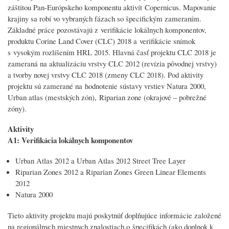
záštitou Pan-Európskeho komponentu aktivít Copernicus. Mapovanie
krajiny sa robí vo vybraných fázach so špecifickým zameraním.
Základné práce pozostávajú z verifikácie lokálnych komponentov,
produktu Corine Land Cover (CLC) 2018 a verifikácie snímok
s vysokým rozlíšením HRL 2015. Hlavná časť projektu CLC 2018 je
zameraná na aktualizáciu vrstvy CLC 2012 (revízia pôvodnej vrstvy)
a tvorby novej vrstvy CLC 2018 (zmeny CLC 2018). Pod aktivity
projektu sú zamerané na hodnotenie sústavy vrstiev Natura 2000,
Urban atlas (mestských zón), Riparian zone (okrajové – pobrežné
zóny).
Aktivity
A1: Verifikácia lokálnych komponentov
Urban Atlas 2012 a Urban Atlas 2012 Street Tree Layer
Riparian Zones 2012 a Riparian Zones Green Linear Elements
2012
Natura 2000
Tieto aktivity projektu majú poskytnúť doplňujúce informácie založené
na regionálnych miestnych znalostiach o špecifikách (ako doplnok k