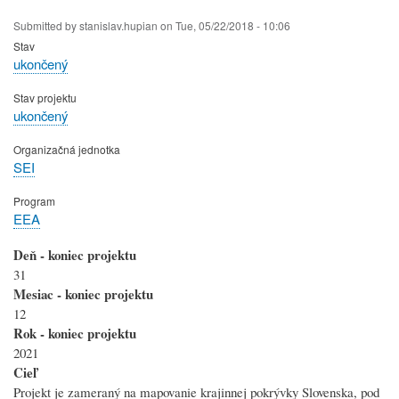
Skip
Submitted by
stanislav.hupian
on
Tue, 05/22/2018 - 10:06
to
Stav
main
ukončený
content
Stav projektu
ukončený
Organizačná jednotka
SEI
Program
EEA
Deň - koniec projektu
31
Mesiac - koniec projektu
12
Rok - koniec projektu
2021
Cieľ
Projekt je zameraný na mapovanie krajinnej pokrývky Slovenska, pod